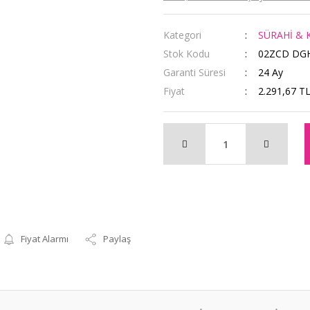
Kategori
SÜRAHİ & K
Stok Kodu
02ZCD DG
Garanti Süresi
24 Ay
Fiyat
2.291,67 T
Fiyat Alarmı
Paylaş