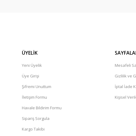
Ürün çok güzel,kargolama iyi teşekkür ediyorum.
İbrahim Pehlivan | 06/12/2024
Henüz alışveriş yapmadim
Güner Aydın | 19/10/2024
ÜYELİK
SAYFALA
Yeni Üyelik
Mesafeli Sa
Deneyimini Paylaş
Üye Girişi
Gizlilik ve 
Şifremi Unuttum
İptal İade K
İletişim Formu
Kişisel Veril
Havale Bildirim Formu
Sipariş Sorgula
Kargo Takibi