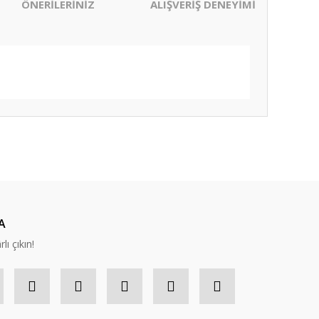
ÖNERİLERİNİZ
ALIŞVERİŞ DENEYİMİ
ıza iletebilirsiniz.
A
lı çıkın!