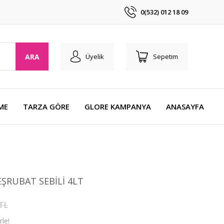
0(532) 012 18 09
ARA
Üyelik
Sepetim
ME
TARZA GÖRE
GLORE KAMPANYA
ANASAYFA
ŞRUBAT SEBİLİ 4LT
 TL
le!