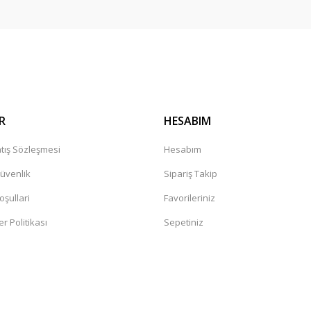
Gönder
R
HESABIM
tış Sözleşmesi
Hesabım
Güvenlik
Sipariş Takip
oşullari
Favorileriniz
er Politikası
Sepetiniz