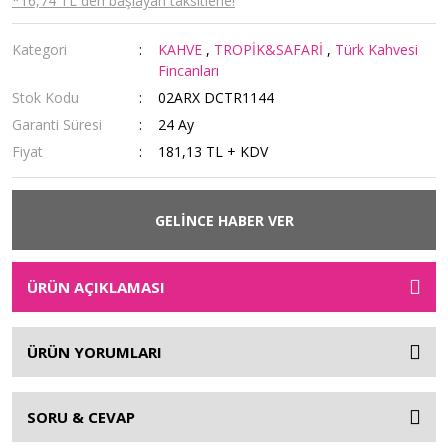
*16,74 TL den başlayan taksitlerle!
Kategori
KAHVE
,
TROPİK&SAFARİ
,
Türk Kahvesi
Fincanları
Stok Kodu
02ARX DCTR1144
Garanti Süresi
24 Ay
Fiyat
181,13 TL + KDV
GELİNCE HABER VER
ÜRÜN AÇIKLAMASI
ÜRÜN YORUMLARI
SORU & CEVAP