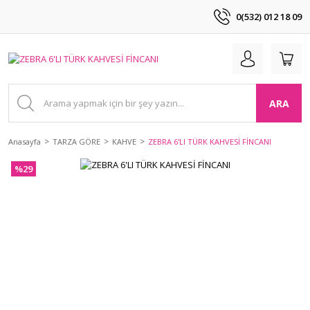
0(532) 012 18 09
ARA
Anasayfa
TARZA GÖRE
KAHVE
ZEBRA 6'LI TÜRK KAHVESİ FİNCANI
%29