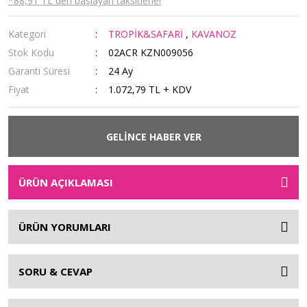
*88,91 TL den başlayan taksitlerle!
Kategori
TROPİK&SAFARİ
,
KAVANOZ
Stok Kodu
02ACR KZN009056
Garanti Süresi
24 Ay
Fiyat
1.072,79 TL + KDV
GELİNCE HABER VER
ÜRÜN AÇIKLAMASI
ÜRÜN YORUMLARI
SORU & CEVAP