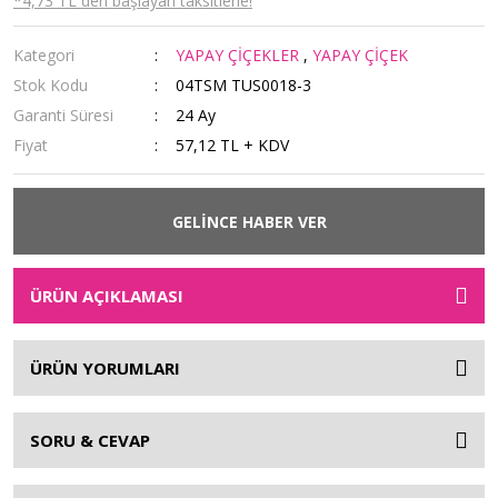
*4,73 TL den başlayan taksitlerle!
Kategori
YAPAY ÇİÇEKLER
,
YAPAY ÇİÇEK
Stok Kodu
04TSM TUS0018-3
Garanti Süresi
24 Ay
Fiyat
57,12 TL + KDV
GELİNCE HABER VER
ÜRÜN AÇIKLAMASI
ÜRÜN YORUMLARI
SORU & CEVAP