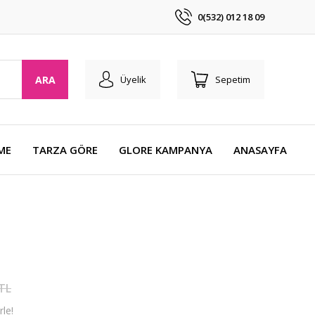
0(532) 012 18 09
ARA
Üyelik
Sepetim
ME
TARZA GÖRE
GLORE KAMPANYA
ANASAYFA
 TL
le!