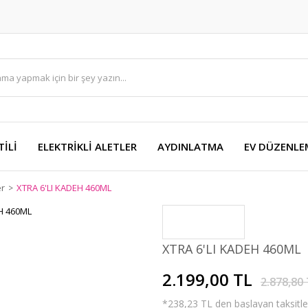
TİLİ
ELEKTRİKLİ ALETLER
AYDINLATMA
EV DÜZENLE
r
XTRA 6'LI KADEH 460ML
XTRA 6'LI KADEH 460ML
2.199,00 TL
2.878,80
*238,23 TL den başlayan taksitler