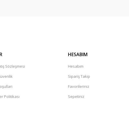
Gönder
R
HESABIM
tış Sözleşmesi
Hesabım
Güvenlik
Sipariş Takip
oşullari
Favorileriniz
er Politikası
Sepetiniz