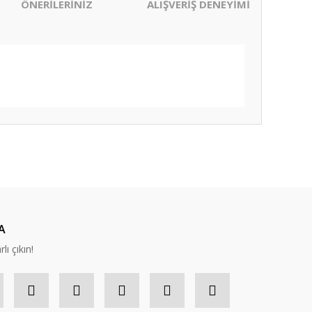
ÖNERİLERİNİZ
ALIŞVERİŞ DENEYİMİ
ıza iletebilirsiniz.
A
lı çıkın!