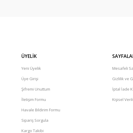
Cemile Dal | 11/02/2025
Ürün çok güzel,kargolama iyi teşekkür ediyorum.
İbrahim Pehlivan | 06/12/2024
Henüz alışveriş yapmadim
Güner Aydın | 19/10/2024
ÜYELİK
SAYFALA
Yeni Üyelik
Mesafeli Sa
Deneyimini Paylaş
Üye Girişi
Gizlilik ve 
Şifremi Unuttum
İptal İade K
İletişim Formu
Kişisel Veril
Havale Bildirim Formu
Sipariş Sorgula
Kargo Takibi