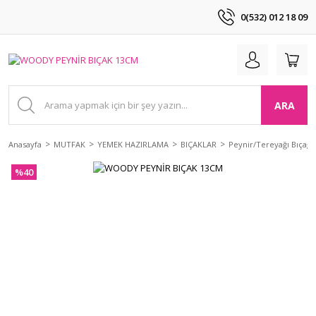
0(532) 012 18 09
ARA
Anasayfa
MUTFAK
YEMEK HAZIRLAMA
BIÇAKLAR
Peynir/Tereyağı Bıçağı
%40