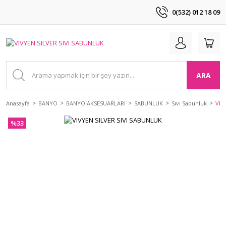
0(532) 012 18 09
ARA
Anasayfa
BANYO
BANYO AKSESUARLARI
SABUNLUK
Sıvı Sabunluk
VIV
%33