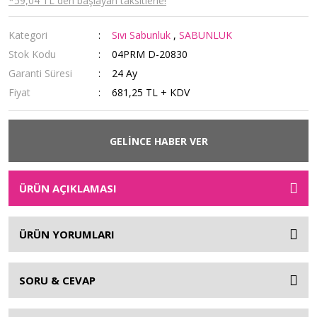
*59,04 TL den başlayan taksitlerle!
Kategori
Sıvı Sabunluk
,
SABUNLUK
Stok Kodu
04PRM D-20830
Garanti Süresi
24 Ay
Fiyat
681,25 TL + KDV
GELİNCE HABER VER
ÜRÜN AÇIKLAMASI
ÜRÜN YORUMLARI
SORU & CEVAP