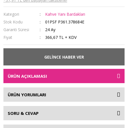
*37,91 TL den başlayan taksitlerle!
Kategori
Kahve Yanı Bardakları
Stok Kodu
01PSF P361.378684E
Garanti Süresi
24 Ay
Fiyat
366,67 TL + KDV
GELİNCE HABER VER
ÜRÜN AÇIKLAMASI
ÜRÜN YORUMLARI
SORU & CEVAP