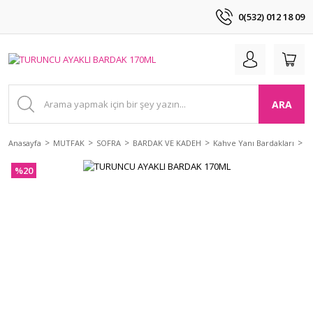
0(532) 012 18 09
ARA
Anasayfa
MUTFAK
SOFRA
BARDAK VE KADEH
Kahve Yanı Bardakları
T
%20