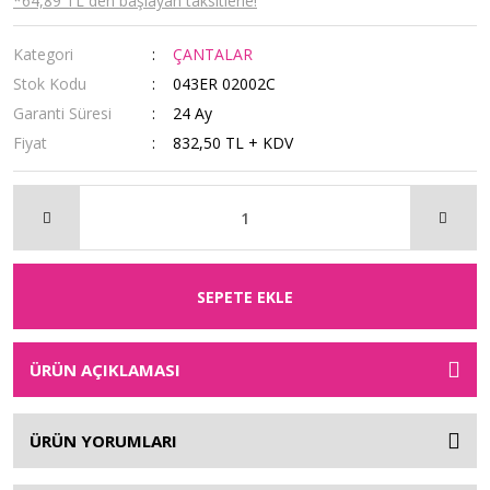
*64,89 TL den başlayan taksitlerle!
Kategori
ÇANTALAR
Stok Kodu
043ER 02002C
Garanti Süresi
24 Ay
Fiyat
832,50 TL + KDV
SEPETE EKLE
ÜRÜN AÇIKLAMASI
ÜRÜN YORUMLARI