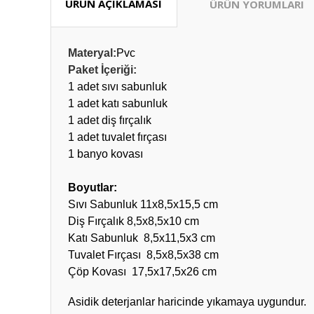
ÜRÜN AÇIKLAMASI
ÜRÜN YORUMLARI
Materyal
:
Pvc
Paket İçeriği:
1 adet sıvı sabunluk
1 adet katı sabunluk
1 adet diş fırçalık
1 adet tuvalet fırçası
1 banyo kovası
Boyutlar:
Sıvı Sabunluk
11x8,5x15,5
cm
Diş Fırçalık 8,5x8,5x10 cm
Katı Sabunluk
8,5x11,5x3
cm
Tuvalet Fırçası 8,5x8,5x38 cm
Çöp Kovası
17,5x17,5x26
cm
Asidik deterjanlar haricinde yıkamaya uygundur.