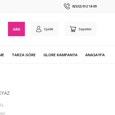
0(532) 012 18 09
ARA
Üyelik
Sepetim
ME
TARZA GÖRE
GLORE KAMPANYA
ANASAYFA
EYAZ
 TL
le!