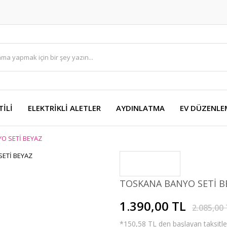
TİLİ
ELEKTRİKLİ ALETLER
AYDINLATMA
EV DÜZENLE
O SETİ BEYAZ
TOSKANA BANYO SETİ B
1.390,00 TL
2.085,00
*150,58 TL den başlayan taksitler