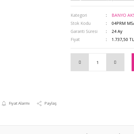
Kategori
BANYO AK
Stok Kodu
04PRM MS
Garanti Süresi
24 Ay
Fiyat
1.737,50 T
Fiyat Alarmı
Paylaş