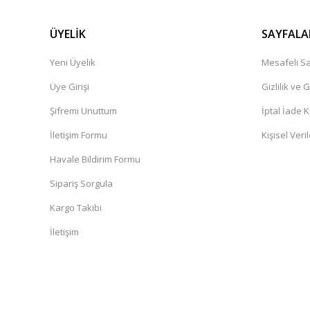
Henüz alışveriş yapmadim
Güner Aydın | 19/10/2024
ÜYELİK
SAYFALA
Yeni Üyelik
Mesafeli Sa
Deneyimini Paylaş
Üye Girişi
Gizlilik ve 
Şifremi Unuttum
İptal İade K
İletişim Formu
Kişisel Veril
Havale Bildirim Formu
Sipariş Sorgula
Kargo Takibi
İletişim