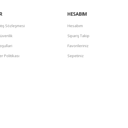
R
HESABIM
tış Sözleşmesi
Hesabım
Güvenlik
Sipariş Takip
oşullari
Favorileriniz
er Politikası
Sepetiniz