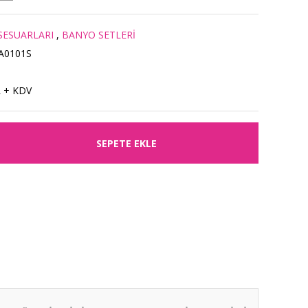
SESUARLARI
,
BANYO SETLERİ
A0101S
L + KDV
SEPETE EKLE