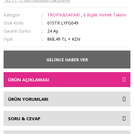
*82,71 TL den başlayan taksitlerle!
Kategori
TROPİK&SAFARİ
,
6 Kişilik Yemek Takımı
Stok Kodu
01STR LYFG049
Garanti Süresi
24 Ay
Fiyat
868,49 TL + KDV
GELİNCE HABER VER
ÜRÜN AÇIKLAMASI
ÜRÜN YORUMLARI
SORU & CEVAP