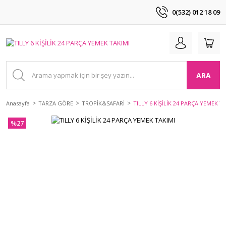
0(532) 012 18 09
ARA
Anasayfa
TARZA GÖRE
TROPİK&SAFARİ
TILLY 6 KİŞİLİK 24 PARÇA YEMEK T
%27