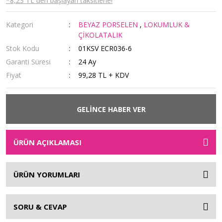
*8,23 TL den başlayan taksitlerle!
Kategori
BEYAZ PORSELEN
,
LOKUMLUK &
ÇİKOLATALIK
Stok Kodu
01KSV ECR036-6
Garanti Süresi
24 Ay
Fiyat
99,28 TL + KDV
GELİNCE HABER VER
ÜRÜN AÇIKLAMASI
ÜRÜN YORUMLARI
SORU & CEVAP