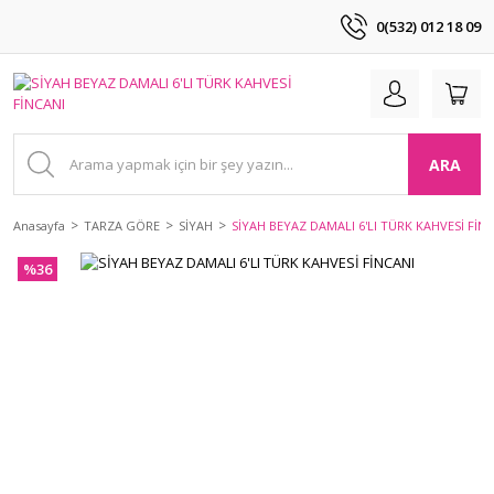
0(532) 012 18 09
ARA
Anasayfa
TARZA GÖRE
SİYAH
SİYAH BEYAZ DAMALI 6'LI TÜRK KAHVESİ FİN
%36