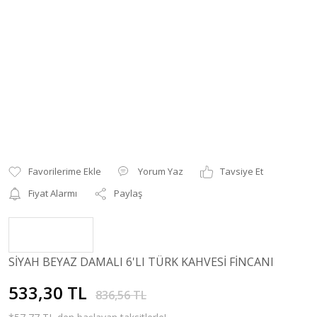
Yorum Yaz
Tavsiye Et
Fiyat Alarmı
Paylaş
SİYAH BEYAZ DAMALI 6'LI TÜRK KAHVESİ FİNCANI
533,30 TL
836,56 TL