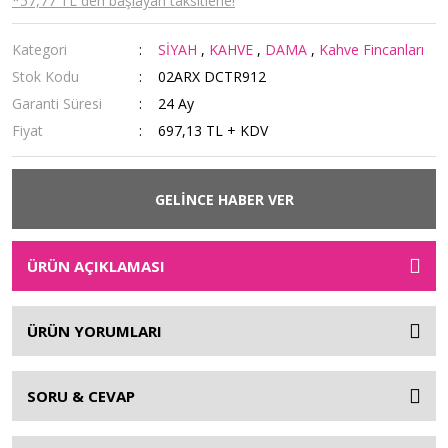
*57,77 TL den başlayan taksitlerle!
Kategori
SİYAH
,
KAHVE
,
DAMA
,
Kahve Fincanları
Stok Kodu
02ARX DCTR912
Garanti Süresi
24 Ay
Fiyat
697,13 TL + KDV
GELİNCE HABER VER
ÜRÜN AÇIKLAMASI
ÜRÜN YORUMLARI
SORU & CEVAP