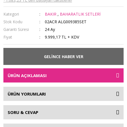
*1.083,23 TL den başlayan taksitlerle!
Kategori
BAKIR
,
BAHARATLIK SETLERİ
Stok Kodu
02ACR ALG009385SET
Garanti Süresi
24 Ay
Fiyat
9.999,17 TL + KDV
GELİNCE HABER VER
ÜRÜN AÇIKLAMASI
ÜRÜN YORUMLARI
SORU & CEVAP