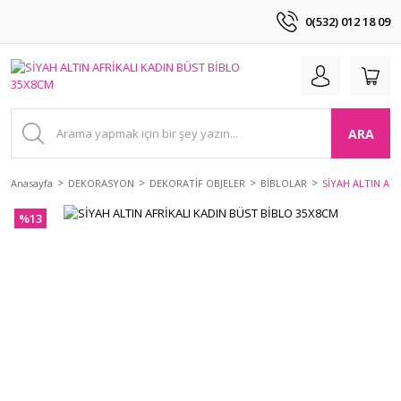
0(532) 012 18 09
ARA
Anasayfa
DEKORASYON
DEKORATİF OBJELER
BİBLOLAR
SİYAH ALTIN AF
%13