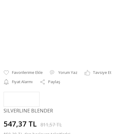
Yorum Yaz
Tavsiye Et
Fiyat Alarmı
Paylaş
SILVERLINE BLENDER
547,37 TL
811,57 TL