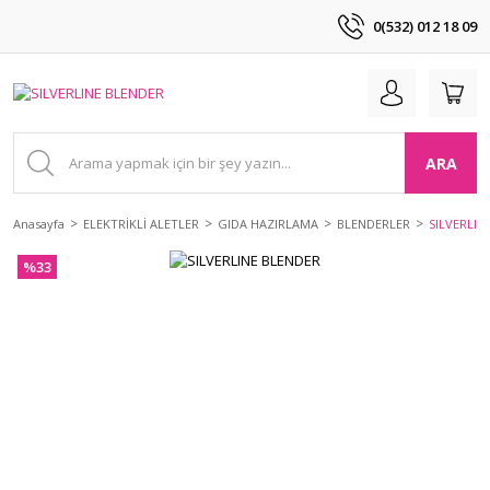
0(532) 012 18 09
ARA
Anasayfa
ELEKTRİKLİ ALETLER
GIDA HAZIRLAMA
BLENDERLER
SILVERLIN
%33