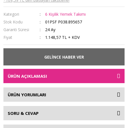
*109,59 TL den başlayan taksitlerle!
Kategori
6 Kişilik Yemek Takımı
Stok Kodu
01PSF P038.895657
Garanti Süresi
24 Ay
Fiyat
1.148,57 TL + KDV
GELİNCE HABER VER
ÜRÜN AÇIKLAMASI
ÜRÜN YORUMLARI
SORU & CEVAP