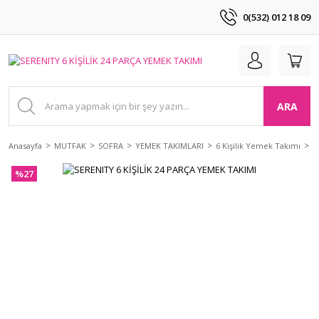
0(532) 012 18 09
ARA
Anasayfa
MUTFAK
SOFRA
YEMEK TAKIMLARI
6 Kişilik Yemek Takımı
S
%27