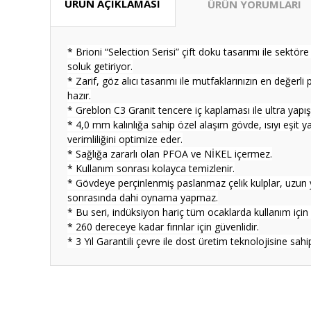
ÜRÜN AÇIKLAMASI
ÜRÜN YORUMLARI
* Brioni “Selection Serisi” çift doku tasarımı ile sektö
soluk getiriyor.
* Zarif, göz alıcı tasarımı ile mutfaklarınızın en değerl
hazır.
* Greblon C3 Granit tencere iç kaplaması ile ultra yapı
* 4,0 mm kalınlığa sahip özel alaşım gövde, ısıyı eşit ya
verimliliğini optimize eder.
* Sağlığa zararlı olan PFOA ve NİKEL içermez.
* Kullanım sonrası kolayca temizlenir.
* Gövdeye perçinlenmiş paslanmaz çelik kulplar, uzun y
sonrasında dahi oynama yapmaz.
* Bu seri, indüksiyon hariç tüm ocaklarda kullanım içi
* 260 dereceye kadar fırınlar için güvenlidir.
* 3 Yıl Garantili çevre ile dost üretim teknolojisine sahip
Bu ürünün fiyat bilgisi, resim, ürün açıklamalarında ve diğ
Güzel fiyat kaliteli ürün tşkler
Görüş ve önerileriniz için teşekkür ederiz.