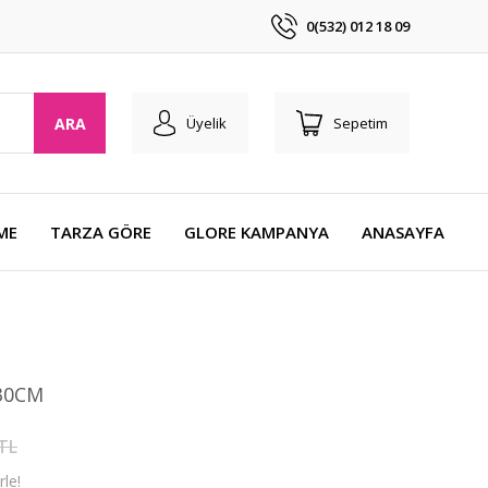
0(532) 012 18 09
ARA
Üyelik
Sepetim
ME
TARZA GÖRE
GLORE KAMPANYA
ANASAYFA
30CM
 TL
le!