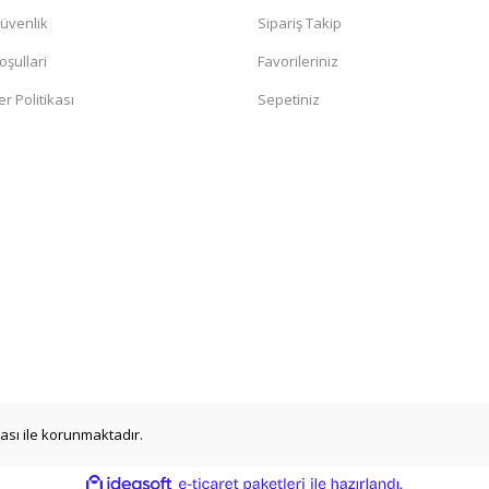
Güvenlik
Sipariş Takip
oşullari
Favorileriniz
er Politikası
Sepetiniz
ikası ile korunmaktadır.
ile
ideasoft
e-