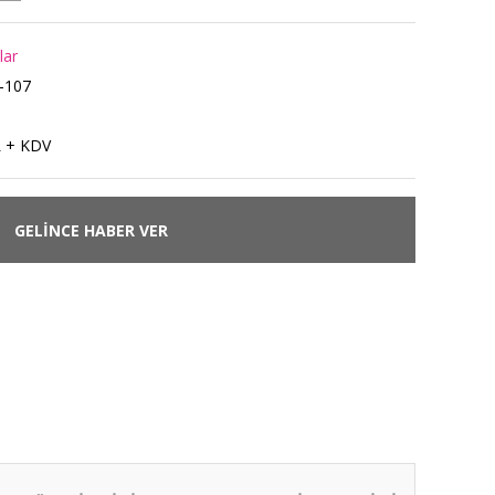
lar
-107
L + KDV
GELİNCE HABER VER