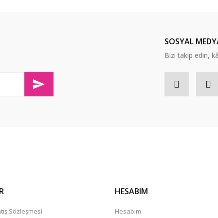
z mutlu olurum kızım için çeyizlik
Yorum Yaz
Soru Sor
SOSYAL MEDY
Bizi takip edin, kâr
olaylıkla iletişim kurabileceğininiz
Gönder
R
HESABIM
tış Sözleşmesi
Hesabım