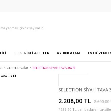
TİLİ
ELEKTRİKLİ ALETLER
AYDINLATMA
EV DÜZENLE
AR
Granit Tavalar
SELECTION SİYAH TAVA 30CM
SELECTION SİYAH TAVA 
2.208,00 TL
2.600,00
*239,20 TL den başlayan taksitler