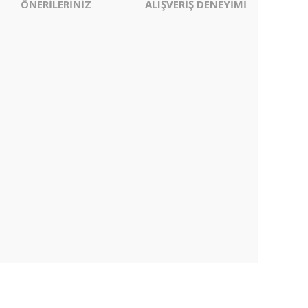
ÖNERİLERİNİZ
ALIŞVERİŞ DENEYİMİ
ıza iletebilirsiniz.