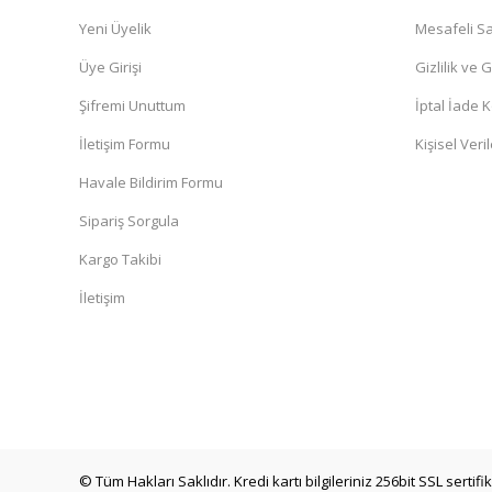
Yeni Üyelik
Mesafeli Sa
Deneyimini Paylaş
Üye Girişi
Gizlilik ve 
Şifremi Unuttum
İptal İade K
İletişim Formu
Kişisel Veril
Havale Bildirim Formu
Sipariş Sorgula
Kargo Takibi
İletişim
© Tüm Hakları Saklıdır. Kredi kartı bilgileriniz 256bit SSL sertif