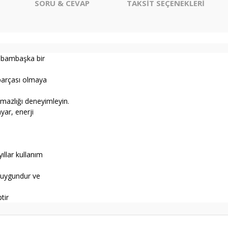
SORU & CEVAP
TAKSİT SEÇENEKLERİ
re bambaşka bir
i parçası olmaya
şmazlığı deneyimleyin.
yar, enerji
ıllar kullanım
n uygundur ve
tir