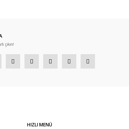
ıza iletebilirsiniz.
A
lı çıkın!
HIZLI MENÜ