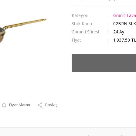
Kategori
Granit Tava
Stok Kodu
02BRN SLK
Garanti Süresi
24 Ay
Fiyat
1.937,50 T
Fiyat Alarmı
Paylaş