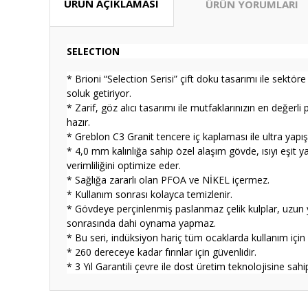
ÜRÜN AÇIKLAMASI
ÜRÜN YORUMLARI
SELECTION
* Brioni “Selection Serisi” çift doku tasarımı ile sektö
soluk getiriyor.
* Zarif, göz alıcı tasarımı ile mutfaklarınızın en değerl
hazır.
* Greblon C3 Granit tencere iç kaplaması ile ultra yapı
* 4,0 mm kalınlığa sahip özel alaşım gövde, ısıyı eşit ya
verimliliğini optimize eder.
* Sağlığa zararlı olan PFOA ve NİKEL içermez.
* Kullanım sonrası kolayca temizlenir.
* Gövdeye perçinlenmiş paslanmaz çelik kulplar, uzun y
sonrasında dahi oynama yapmaz.
* Bu seri, indüksiyon hariç tüm ocaklarda kullanım içi
* 260 dereceye kadar fırınlar için güvenlidir.
* 3 Yıl Garantili çevre ile dost üretim teknolojisine sahip