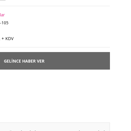
lar
-105
L + KDV
GELİNCE HABER VER