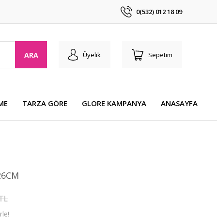
0(532) 012 18 09
ARA
Üyelik
Sepetim
ME
TARZA GÖRE
GLORE KAMPANYA
ANASAYFA
26CM
 TL
le!