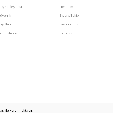
tış Sözleşmesi
Hesabım
Güvenlik
Sipariş Takip
oşullari
Favorileriniz
er Politikası
Sepetiniz
ikası ile korunmaktadır.