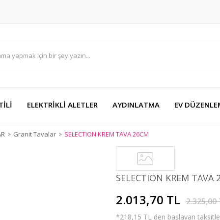
TİLİ
ELEKTRİKLİ ALETLER
AYDINLATMA
EV DÜZENLE
AR
Granit Tavalar
SELECTION KREM TAVA 26CM
SELECTION KREM TAVA 
2.013,70 TL
2.325,00
*218,15 TL den başlayan taksitler