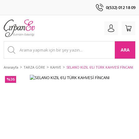
0(532) 012 18 09
ARA
Anasayfa
TARZA GÖRE
KAHVE
SELANO KIZIL 6'LI TÜRK KAHVESİ FİNCANI
%36