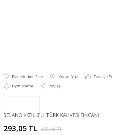
Yorum Yaz
Tavsiye Et
Fiyat Alarmı
Paylaş
SELANO KIZIL 6'LI TÜRK KAHVESİ FİNCANI
293,05 TL
455,40 TL