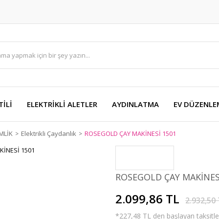
TİLİ
ELEKTRİKLİ ALETLER
AYDINLATMA
EV DÜZENLE
MLİK
Elektrikli Çaydanlık
ROSEGOLD ÇAY MAKİNESİ 1501
ROSEGOLD ÇAY MAKİNES
2.099,86 TL
2.932,50
*227,48 TL den başlayan taksitler