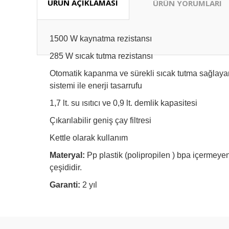
ÜRÜN AÇIKLAMASI
ÜRÜN YORUMLARI
1500 W kaynatma rezistansı
285 W sıcak tutma rezistansı
Otomatik kapanma ve sürekli sıcak tutma sağlayan 
sistemi ile enerji tasarrufu
1,7 lt. su ısıtıcı ve 0,9 lt. demlik kapasitesi
Çıkarılabilir geniş çay filtresi
Kettle olarak kullanım
Materyal:
Pp plastik (polipropilen ) bpa içermeyen 
çeşididir.
Garanti:
2 yıl