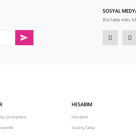
Ürün çok güzel,kargolama iyi teşekkür ediyorum.
SOSYAL MEDY
İbrahim Pehlivan | 06/12/2024
Bizi takip edin, kâr
Henüz alışveriş yapmadim
Güner Aydın | 19/10/2024
Deneyimini Paylaş
R
HESABIM
tış Sözleşmesi
Hesabım
Güvenlik
Sipariş Takip