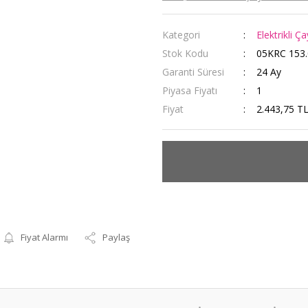
Kategori
Elektrikli Ç
Stok Kodu
05KRC 153.
Garanti Süresi
24 Ay
Piyasa Fiyatı
1
Fiyat
2.443,75 T
Fiyat Alarmı
Paylaş