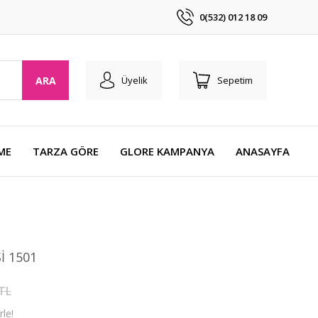
0(532) 012 18 09
ARA
Üyelik
Sepetim
ME
TARZA GÖRE
GLORE KAMPANYA
ANASAYFA
İ 1501
 TL
le!