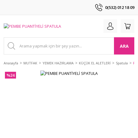
0(532) 012 18 09
ARA
Anasayfa
MUTFAK
YEMEK HAZIRLAMA
KÜÇÜK EL ALETLERİ
Spatula
PE
%24