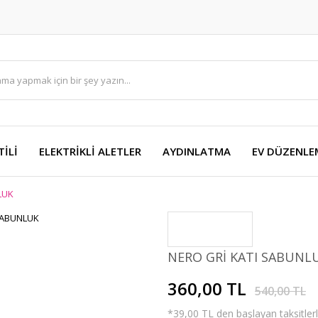
TİLİ
ELEKTRİKLİ ALETLER
AYDINLATMA
EV DÜZENLE
LUK
NERO GRİ KATI SABUNL
360,00 TL
540,00 TL
*39,00 TL den başlayan taksitlerl