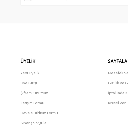
bir alışveriş platformu herkese tavsiye ederim.
Cemile Dal | 11/02/2025
Ürün çok güzel,kargolama iyi teşekkür ediyorum.
İbrahim Pehlivan | 06/12/2024
Henüz alışveriş yapmadim
Güner Aydın | 19/10/2024
ÜYELİK
SAYFALA
Yeni Üyelik
Mesafeli Sa
Deneyimini Paylaş
Üye Girişi
Gizlilik ve 
Şifremi Unuttum
İptal İade K
İletişim Formu
Kişisel Veril
Havale Bildirim Formu
Sipariş Sorgula