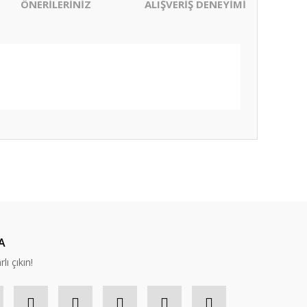
ÖNERİLERİNİZ
ALIŞVERİŞ DENEYİMİ
ıza iletebilirsiniz.
A
lı çıkın!