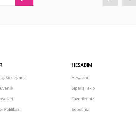
Gönder
R
HESABIM
tış Sözleşmesi
Hesabım
Güvenlik
Sipariş Takip
oşullari
Favorileriniz
er Politikası
Sepetiniz