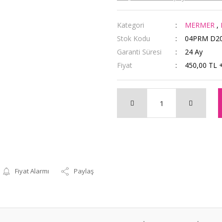
Kategori
MERMER
,
Stok Kodu
04PRM D2
Garanti Süresi
24 Ay
Fiyat
450,00 TL 
Fiyat Alarmı
Paylaş