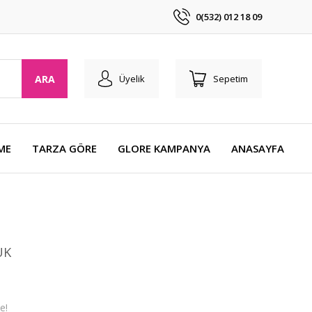
0(532) 012 18 09
ARA
Üyelik
Sepetim
ME
TARZA GÖRE
GLORE KAMPANYA
ANASAYFA
UK
e!