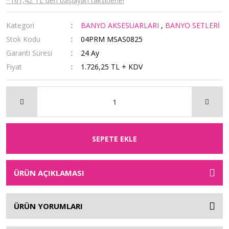
*161,42 TL den başlayan taksitlerle!
Kategori
BANYO AKSESUARLARI
,
BANYO SETLERİ
Stok Kodu
04PRM MSAS0825
Garanti Süresi
24 Ay
Fiyat
1.726,25 TL + KDV
SEPETE EKLE
ÜRÜN AÇIKLAMASI
ÜRÜN YORUMLARI