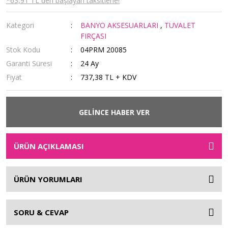
*63,91 TL den başlayan taksitlerle!
Kategori
BANYO AKSESUARLARI
,
TUVALET
FIRÇASI
Stok Kodu
04PRM 20085
Garanti Süresi
24 Ay
Fiyat
737,38 TL + KDV
GELİNCE HABER VER
ÜRÜN AÇIKLAMASI
ÜRÜN YORUMLARI
SORU & CEVAP