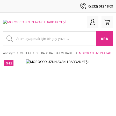
0(532) 012 18 09
ARA
Anasayfa
MUTFAK
SOFRA
BARDAK VE KADEH
MOROCCO UZUN AYAKLI B
%13