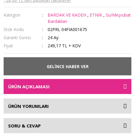
*28,06 TL den başlayan taksitlerle!
Kategori
BARDAK VE KADEH
,
ETNİK
,
Su/Meşrubat
Bardakları
Stok Kodu
02PRL 04FIA001675
Garanti Süresi
24 Ay
Fiyat
249,17 TL + KDV
GELİNCE HABER VER
ÜRÜN AÇIKLAMASI
ÜRÜN YORUMLARI
SORU & CEVAP