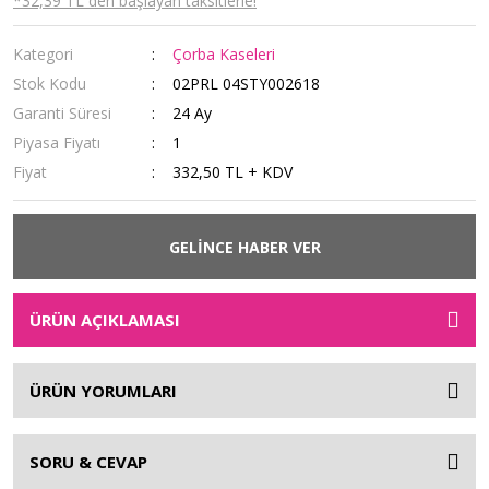
*32,39 TL den başlayan taksitlerle!
Kategori
Çorba Kaseleri
Stok Kodu
02PRL 04STY002618
Garanti Süresi
24 Ay
Piyasa Fiyatı
1
Fiyat
332,50 TL + KDV
GELİNCE HABER VER
ÜRÜN AÇIKLAMASI
ÜRÜN YORUMLARI
SORU & CEVAP