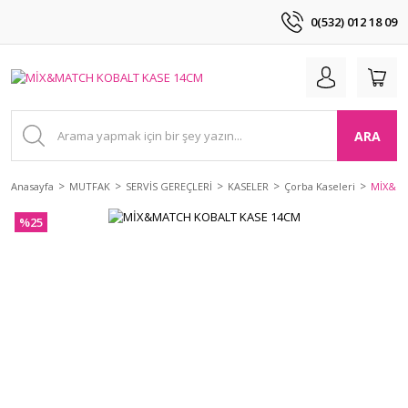
0(532) 012 18 09
ARA
Anasayfa
MUTFAK
SERVİS GEREÇLERİ
KASELER
Çorba Kaseleri
MİX&MA
%25