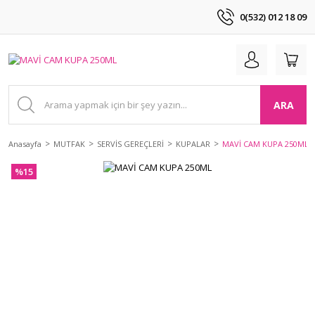
0(532) 012 18 09
ARA
Anasayfa
MUTFAK
SERVİS GEREÇLERİ
KUPALAR
MAVİ CAM KUPA 250ML
%15