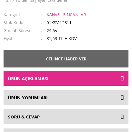
*3,17 TL den başlayan taksitlerle!
Kategori
KAHVE
,
FİNCANLAR
Stok Kodu
01KSV 12311
Garanti Süresi
24 Ay
Fiyat
31,63 TL + KDV
GELİNCE HABER VER
ÜRÜN AÇIKLAMASI
ÜRÜN YORUMLARI
SORU & CEVAP