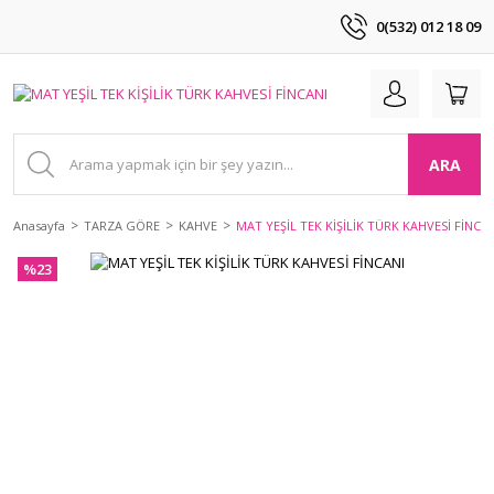
0(532) 012 18 09
ARA
Anasayfa
TARZA GÖRE
KAHVE
MAT YEŞİL TEK KİŞİLİK TÜRK KAHVESİ FİNCA
%23