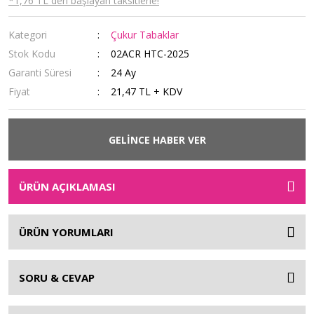
*1,76 TL den başlayan taksitlerle!
Kategori
Çukur Tabaklar
Stok Kodu
02ACR HTC-2025
Garanti Süresi
24 Ay
Fiyat
21,47 TL + KDV
GELİNCE HABER VER
ÜRÜN AÇIKLAMASI
ÜRÜN YORUMLARI
SORU & CEVAP