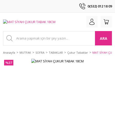
0(532) 012 18 09
ARA
Anasayfa
MUTFAK
SOFRA
TABAKLAR
Çukur Tabaklar
MAT SİYAH ÇUK
%37