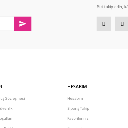
Bizi takip edin, kâr
olaylıkla iletişim kurabileceğininiz
Gönder
R
HESABIM
tış Sözleşmesi
Hesabım
Güvenlik
Sipariş Takip
oşullari
Favorileriniz