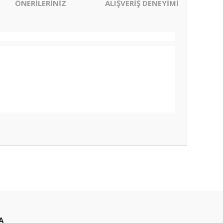
ÖNERİLERİNİZ
ALIŞVERİŞ DENEYİMİ
ıza iletebilirsiniz.
A