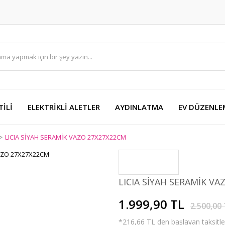
TİLİ
ELEKTRİKLİ ALETLER
AYDINLATMA
EV DÜZENLE
LICIA SİYAH SERAMİK VAZO 27X27X22CM
LICIA SİYAH SERAMİK V
1.999,90 TL
2.500,00
*216,66 TL den başlayan taksitler