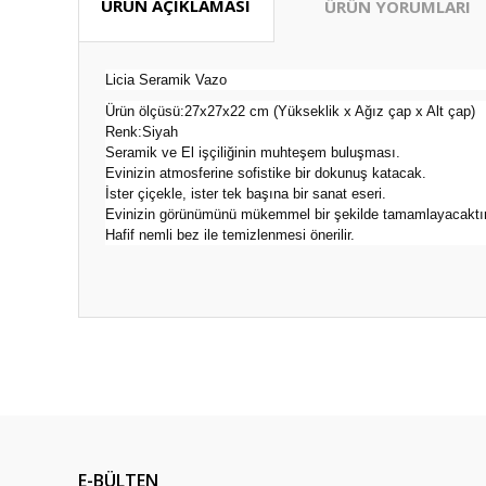
ÜRÜN AÇIKLAMASI
ÜRÜN YORUMLARI
Licia Seramik Vazo
Ürün ölçüsü:27x27x22 cm (Yükseklik x Ağız çap x Alt çap)
Renk:Siyah
Seramik ve El işçiliğinin muhteşem buluşması.
Evinizin atmosferine sofistike bir dokunuş katacak.
İster çiçekle, ister tek başına bir sanat eseri.
Evinizin görünümünü mükemmel bir şekilde tamamlayacaktır
Hafif nemli bez ile temizlenmesi önerilir.
Bu ürünün fiyat bilgisi, resim, ürün açıklamalarında ve diğ
Güzel fiyat kaliteli ürün tşkler
Görüş ve önerileriniz için teşekkür ederiz.
Zeynep Tansarıkaya | 18/07/2026
Ürün resmi kalitesiz, bozuk veya görüntülenemiyor.
İlk defa alışveriş yapıyorum bu siteden sorunumu çözersini
Ürün açıklamasında eksik bilgiler bulunuyor.
aldım
E-BÜLTEN