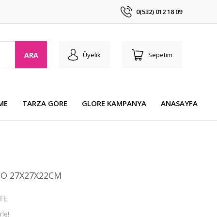
0(532) 012 18 09
ARA
Üyelik
Sepetim
ME
TARZA GÖRE
GLORE KAMPANYA
ANASAYFA
AZO 27X27X22CM
 TL
le!