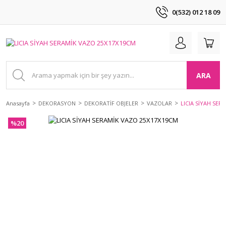
0(532) 012 18 09
ARA
Anasayfa
DEKORASYON
DEKORATİF OBJELER
VAZOLAR
LICIA SİYAH SER
%20