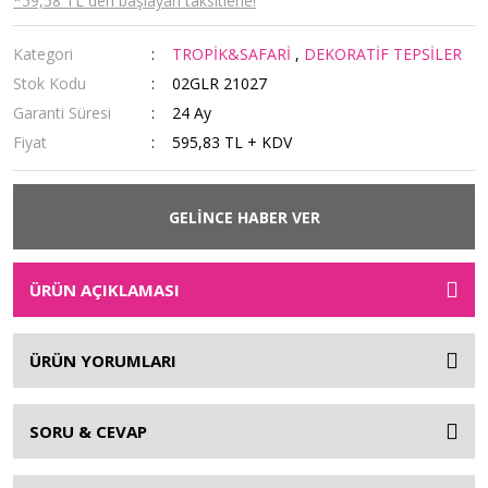
*59,58 TL den başlayan taksitlerle!
Kategori
TROPİK&SAFARİ
,
DEKORATİF TEPSİLER
Stok Kodu
02GLR 21027
Garanti Süresi
24 Ay
Fiyat
595,83 TL + KDV
GELİNCE HABER VER
ÜRÜN AÇIKLAMASI
ÜRÜN YORUMLARI
SORU & CEVAP