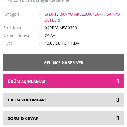
*146,25 TL den başlayan taksitlerle!
Kategori
SİYAH
,
BANYO AKSESUARLARI
,
BANYO
SETLERİ
Stok Kodu
04PRM MSA0306
Garanti Süresi
24 Ay
Fiyat
1.687,50 TL + KDV
GELİNCE HABER VER
ÜRÜN AÇIKLAMASI
ÜRÜN YORUMLARI
SORU & CEVAP