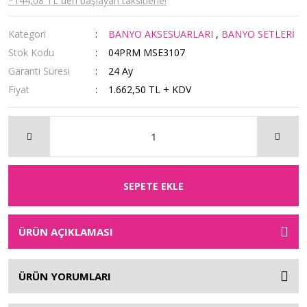
*144,08 TL den başlayan taksitlerle!
Kategori
BANYO AKSESUARLARI
,
BANYO SETLERİ
Stok Kodu
04PRM MSE3107
Garanti Süresi
24 Ay
Fiyat
1.662,50 TL + KDV
SEPETE EKLE
ÜRÜN AÇIKLAMASI
ÜRÜN YORUMLARI