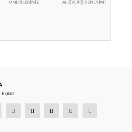
ÖNERİLERİNİZ
ALIŞVERİŞ DENEYİMİ
ıza iletebilirsiniz.
A
lı çıkın!