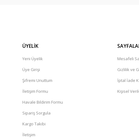
Ürün çok güzel,kargolama iyi teşekkür ediyorum.
İbrahim Pehlivan | 06/12/2024
Henüz alışveriş yapmadim
Güner Aydın | 19/10/2024
ÜYELİK
SAYFALA
Yeni Üyelik
Mesafeli Sa
Deneyimini Paylaş
Üye Girişi
Gizlilik ve 
Şifremi Unuttum
İptal İade K
İletişim Formu
Kişisel Veril
Havale Bildirim Formu
Sipariş Sorgula
Kargo Takibi
İletişim