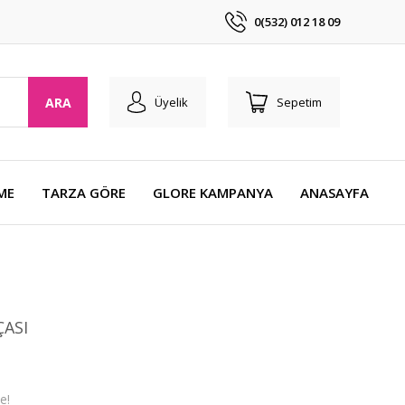
0(532) 012 18 09
ARA
Üyelik
Sepetim
ME
TARZA GÖRE
GLORE KAMPANYA
ANASAYFA
ÇASI
e!