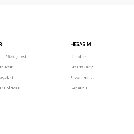
Gönder
R
HESABIM
tış Sözleşmesi
Hesabım
Güvenlik
Sipariş Takip
oşullari
Favorileriniz
er Politikası
Sepetiniz