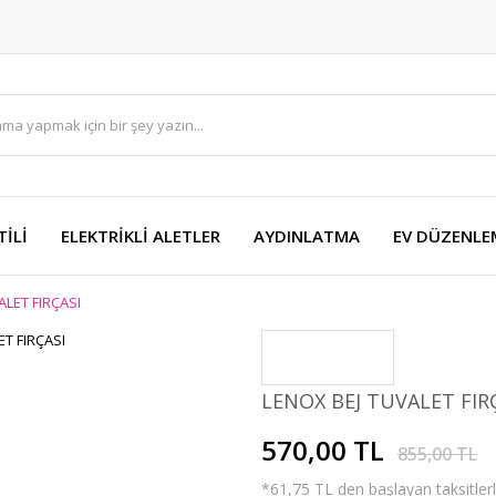
TİLİ
ELEKTRİKLİ ALETLER
AYDINLATMA
EV DÜZENLE
ALET FIRÇASI
LENOX BEJ TUVALET FIR
570,00 TL
855,00 TL
*61,75 TL den başlayan taksitlerl