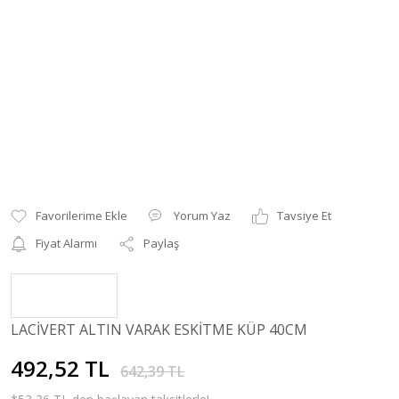
Yorum Yaz
Tavsiye Et
Fiyat Alarmı
Paylaş
LACİVERT ALTIN VARAK ESKİTME KÜP 40CM
492,52 TL
642,39 TL