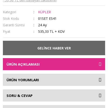
*53,36 TL den başlayan taksitlerle!
Kategori
KÜPLER
Stok Kodu
01SET ES41
Garanti Süresi
24 Ay
Fiyat
535,33 TL + KDV
GELİNCE HABER VER
ÜRÜN AÇIKLAMASI
ÜRÜN YORUMLARI
SORU & CEVAP