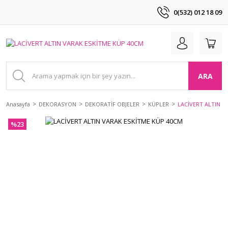
0(532) 012 18 09
ARA
Anasayfa
DEKORASYON
DEKORATİF OBJELER
KÜPLER
LACİVERT ALTIN V
%23