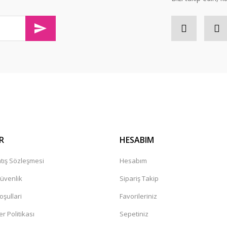
olaylıkla iletişim kurabileceğininiz
Gönder
R
HESABIM
tış Sözleşmesi
Hesabım
Güvenlik
Sipariş Takip
oşullari
Favorileriniz
er Politikası
Sepetiniz