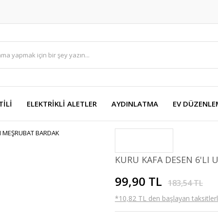
TİLİ
ELEKTRİKLİ ALETLER
AYDINLATMA
EV DÜZENLE
KURU KAFA DESEN 6'LI
99,90 TL
183,54 TL
*10,82 TL den başlayan taksitlerl