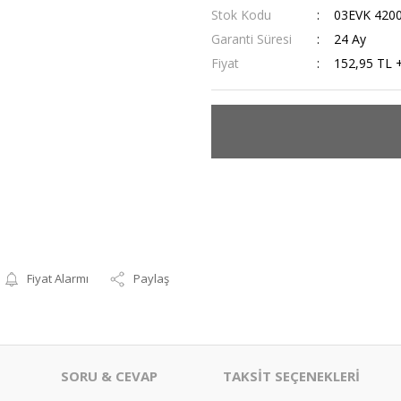
Stok Kodu
03EVK 420
Garanti Süresi
24 Ay
Fiyat
152,95 TL 
Fiyat Alarmı
Paylaş
SORU & CEVAP
TAKSİT SEÇENEKLERİ