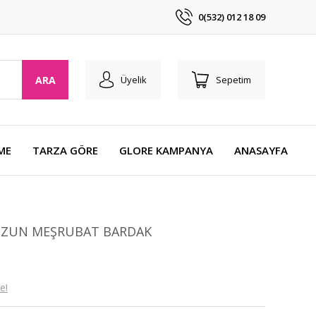
0(532) 012 18 09
ARA
Üyelik
Sepetim
ME
TARZA GÖRE
GLORE KAMPANYA
ANASAYFA
 UZUN MEŞRUBAT BARDAK
e!