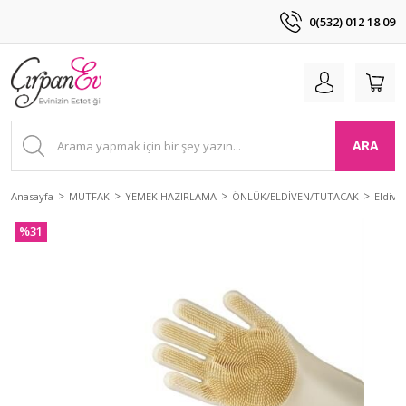
0(532) 012 18 09
ARA
Anasayfa
MUTFAK
YEMEK HAZIRLAMA
ÖNLÜK/ELDİVEN/TUTACAK
Eldive
%31