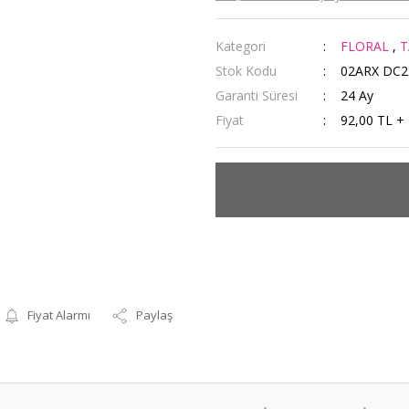
Kategori
FLORAL
,
T
Stok Kodu
02ARX DC2
Garanti Süresi
24 Ay
Fiyat
92,00 TL +
Fiyat Alarmı
Paylaş