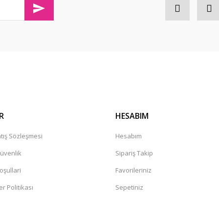
olaylıkla iletişim kurabileceğininiz
Gönder
R
HESABIM
tış Sözleşmesi
Hesabım
Güvenlik
Sipariş Takip
oşullari
Favorileriniz
er Politikası
Sepetiniz