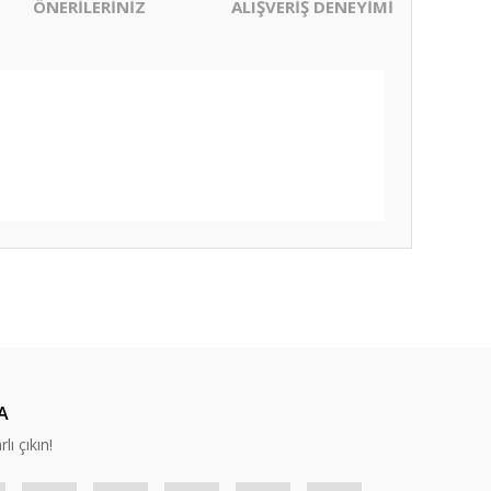
ÖNERİLERİNİZ
ALIŞVERİŞ DENEYİMİ
ıza iletebilirsiniz.
A
lı çıkın!