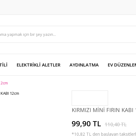
TİLİ
ELEKTRİKLİ ALETLER
AYDINLATMA
EV DÜZENLE
 12cm
KIRMIZI MİNİ FIRIN KABI
99,90 TL
110,40 TL
*10,82 TL den başlayan taksitlerl