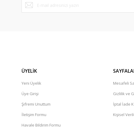
Sorunsuz bir alışveriş gerçekleştirdim. Güvenilir Ve ilkeli. K
bir alışveriş platformu herkese tavsiye ederim.
Cemile Dal | 11/02/2025
Ürün çok güzel,kargolama iyi teşekkür ediyorum.
İbrahim Pehlivan | 06/12/2024
Henüz alışveriş yapmadim
Güner Aydın | 19/10/2024
ÜYELİK
SAYFALA
Yeni Üyelik
Mesafeli Sa
Deneyimini Paylaş
Üye Girişi
Gizlilik ve 
Şifremi Unuttum
İptal İade K
İletişim Formu
Kişisel Veril
Havale Bildirim Formu