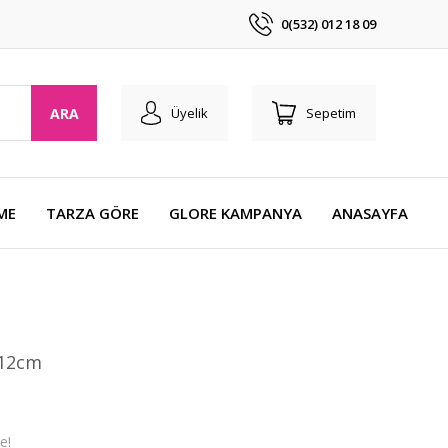
0(532) 012 18 09
ARA
Üyelik
Sepetim
ME
TARZA GÖRE
GLORE KAMPANYA
ANASAYFA
 12cm
e!