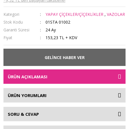
*9,52 TL den başlayan taksitlerle!
Kategori
YAPAY ÇİÇEKLER/ÇİÇEKLİKLER
,
VAZOLAR
Stok Kodu
01STA 01002
Garanti Süresi
24 Ay
Fiyat
153,23 TL + KDV
GELİNCE HABER VER
ÜRÜN AÇIKLAMASI
ÜRÜN YORUMLARI
SORU & CEVAP