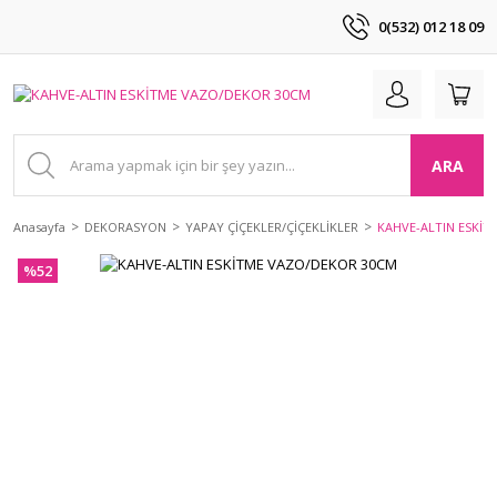
0(532) 012 18 09
ARA
Anasayfa
DEKORASYON
YAPAY ÇİÇEKLER/ÇİÇEKLİKLER
KAHVE-ALTIN ESKİ
%52