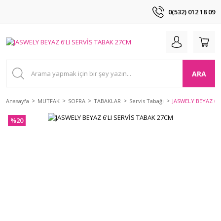
0(532) 012 18 09
ARA
Anasayfa
MUTFAK
SOFRA
TABAKLAR
Servis Tabağı
JASWELY BEYAZ 6'
%20