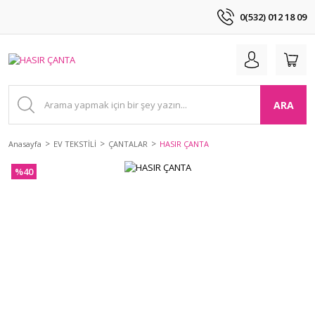
0(532) 012 18 09
ARA
Anasayfa
EV TEKSTİLİ
ÇANTALAR
HASIR ÇANTA
%40