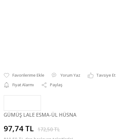
Yorum Yaz
Tavsiye Et
Fiyat Alarmı
Paylaş
GÜMÜŞ LALE ESMA-ÜL HÜSNA
97,74 TL
172,50 TL