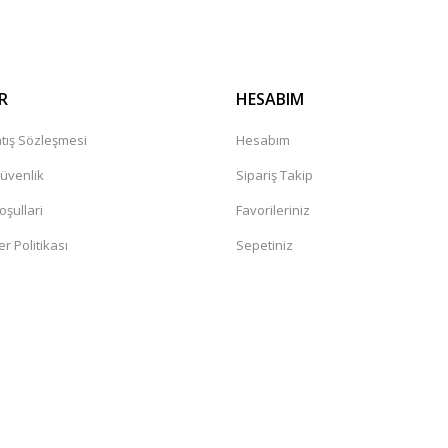
R
HESABIM
tış Sözleşmesi
Hesabım
Güvenlik
Sipariş Takip
oşullari
Favorileriniz
er Politikası
Sepetiniz