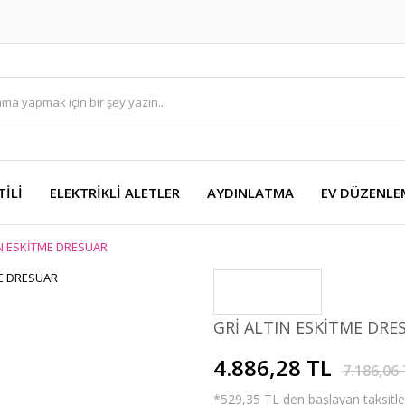
TİLİ
ELEKTRİKLİ ALETLER
AYDINLATMA
EV DÜZENLE
IN ESKİTME DRESUAR
GRİ ALTIN ESKİTME DRE
4.886,28 TL
7.186,06
*529,35 TL den başlayan taksitler