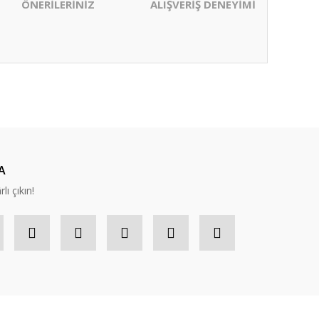
ÖNERİLERİNİZ
ALIŞVERİŞ DENEYİMİ
ıza iletebilirsiniz.
A
lı çıkın!