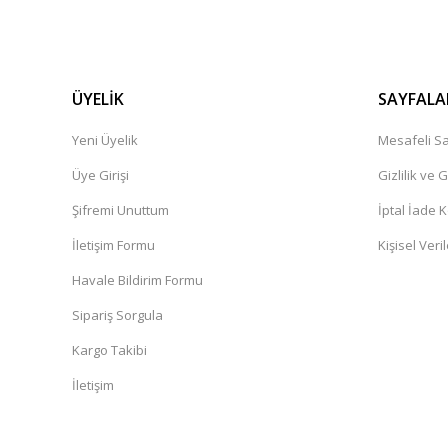
İbrahim Pehlivan | 06/12/2024
Henüz alışveriş yapmadim
Güner Aydın | 19/10/2024
ÜYELİK
SAYFALA
Yeni Üyelik
Mesafeli Sa
Deneyimini Paylaş
Üye Girişi
Gizlilik ve 
Şifremi Unuttum
İptal İade K
İletişim Formu
Kişisel Veril
Havale Bildirim Formu
Sipariş Sorgula
Kargo Takibi
İletişim