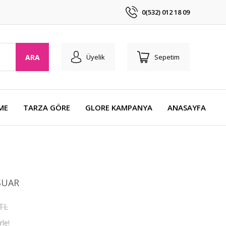
0(532) 012 18 09
ARA
Üyelik
Sepetim
ME
TARZA GÖRE
GLORE KAMPANYA
ANASAYFA
SUAR
 TL
le!