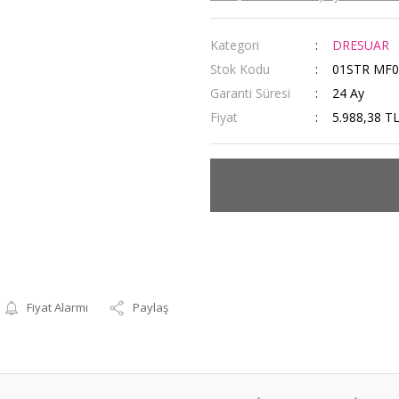
Kategori
DRESUAR
Stok Kodu
01STR MF0
Garanti Süresi
24 Ay
Fiyat
5.988,38 T
Fiyat Alarmı
Paylaş