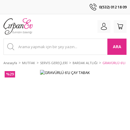
0(532) 012 18 09
ARA
Anasayfa
MUTFAK
SERVİS GEREÇLERİ
BARDAK ALTLIĞI
GRAVÜRLÜ 6'LI Ç
%29