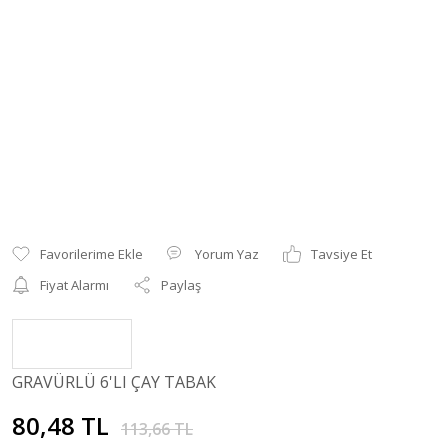
Yorum Yaz
Tavsiye Et
Fiyat Alarmı
Paylaş
GRAVÜRLÜ 6'LI ÇAY TABAK
80,48 TL
113,66 TL