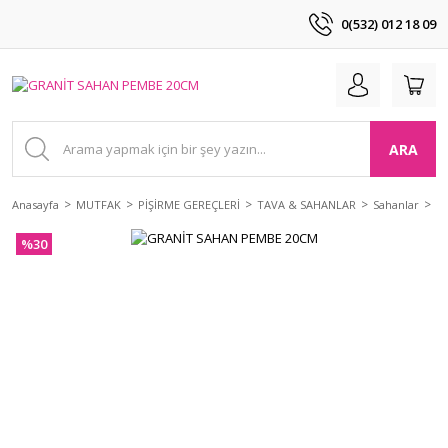
0(532) 012 18 09
ARA
Anasayfa
MUTFAK
PİŞİRME GEREÇLERİ
TAVA & SAHANLAR
Sahanlar
G
%30