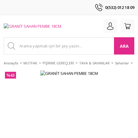
0(532) 012 18 09
ARA
Anasayfa
MUTFAK
PİŞİRME GEREÇLERİ
TAVA & SAHANLAR
Sahanlar
G
%43