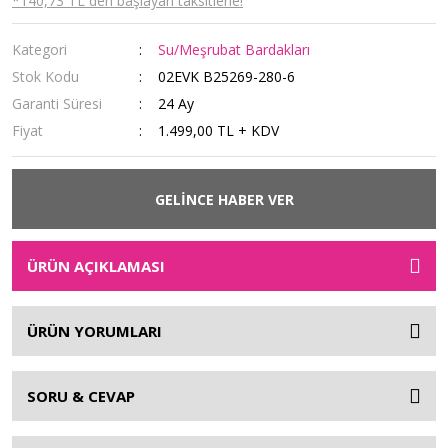
*140,73 TL den başlayan taksitlerle!
Kategori
Su/Meşrubat Bardakları
Stok Kodu
02EVK B25269-280-6
Garanti Süresi
24 Ay
Fiyat
1.499,00 TL + KDV
GELİNCE HABER VER
ÜRÜN AÇIKLAMASI
ÜRÜN YORUMLARI
SORU & CEVAP