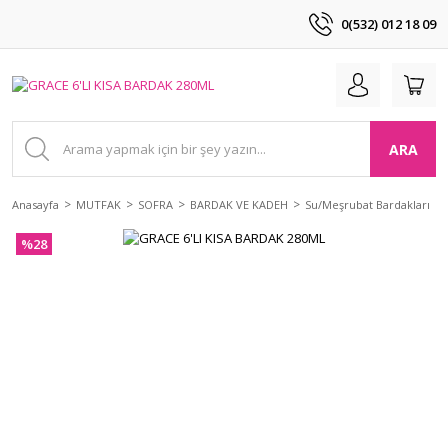
0(532) 012 18 09
ARA
Anasayfa
MUTFAK
SOFRA
BARDAK VE KADEH
Su/Meşrubat Bardakları
%28