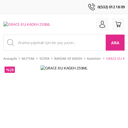
0(532) 012 18 09
ARA
Anasayfa
MUTFAK
SOFRA
BARDAK VE KADEH
Kadehler
GRACE 6'LI K
%28